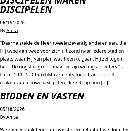
DISCIPELEN
AGAPÈ
STUDENTLIFE
FAMILYLIFE
06/15/2026
By
Anita
ATHLETES IN ACTION
ER IS HOOP
“Daarna stelde de Heer tweeënzeventig anderen aan, die
CHURCH MOVEMENTS
LEADER IMPACT NEXT
Hij twee aan twee voor zich uit zond naar iedere stad en
plaats waar Hij van plan was heen te gaan. Hij zei tegen
hen: ‘De oogst is groot, maar er zijn weinig arbeiders.” –
Lucas 10:1-2a ChurchMovements focust zich op het
maken van nieuwe discipelen, die zelf op hun […]
BIDDEN EN VASTEN
05/18/2026
By
Anita
We zien er vaak tegen op, we stellen het uit of we doen het