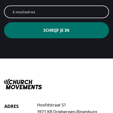
CAPTCHA
E-
mailadres
(Vereist)
Hoofdstraat 51
ADRES
3971 KB Driebergen-Rijsenburg