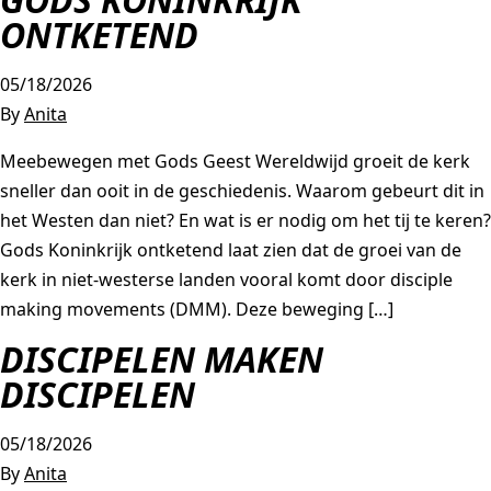
ONTKETEND
AGAPÈ
STUDENTLIFE
FAMILYLIFE
05/18/2026
By
Anita
ATHLETES IN ACTION
ER IS HOOP
Meebewegen met Gods Geest Wereldwijd groeit de kerk
CHURCH MOVEMENTS
LEADER IMPACT NEXT
sneller dan ooit in de geschiedenis. Waarom gebeurt dit in
het Westen dan niet? En wat is er nodig om het tij te keren?
Gods Koninkrijk ontketend laat zien dat de groei van de
kerk in niet-westerse landen vooral komt door disciple
making movements (DMM). Deze beweging […]
DISCIPELEN MAKEN
DISCIPELEN
05/18/2026
By
Anita